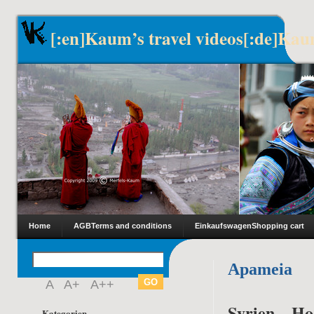
[:en]Kaum’s travel videos[:de]Kau
Home
AGB
Terms and conditions
Einkaufswagen
Shopping cart
Apameia
A
A+
A++
Syrien – H
Kategorien