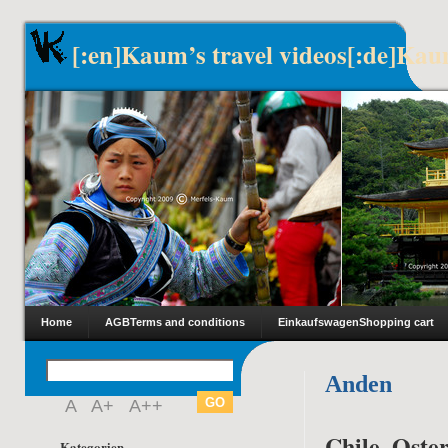
[:en]Kaum’s travel videos[:de]Kau
Home
AGB
Terms and conditions
Einkaufswagen
Shopping cart
Anden
A
A+
A++
Chile, Oster
Kategorien