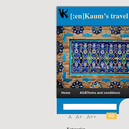
[:en]Kaum’s travel
Home
AGB
Terms and conditions
A
A+
A++
Kategorien