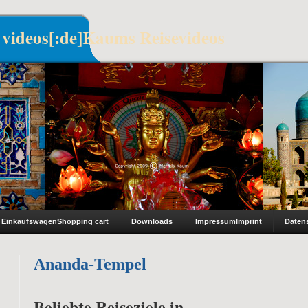
 videos[:de]Kaums Reisevideos
Einkaufswagen
Shopping cart
Downloads
Impressum
Imprint
Daten
Ananda-Tempel
Beliebte Reiseziele in