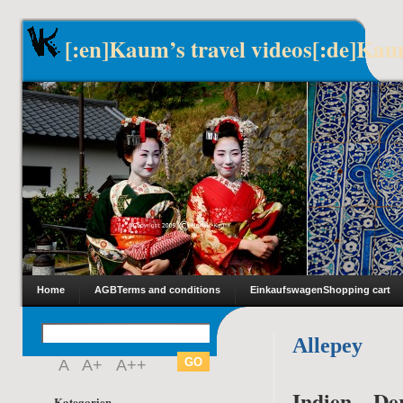
[:en]Kaum’s travel videos[:de]Kau
Home
AGB
Terms and conditions
Einkaufswagen
Shopping cart
Allepey
A
A+
A++
Indien – De
Kategorien