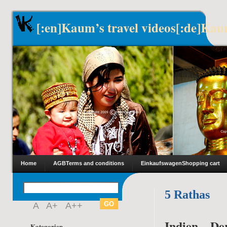
[:en]Kaum’s travel videos[:de]Kau
Home
AGB
Terms and conditions
Einkaufswagen
Shopping cart
5 Rathas
A
A+
A++
Indien – De
Kategorien