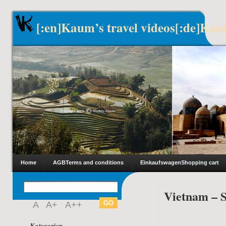
[:en]Kaum’s travel videos[:de]Kau
Home
AGB
Terms and conditions
Einkaufswagen
Shopping cart
Vietnam – 
A
A+
A++
Kategorien