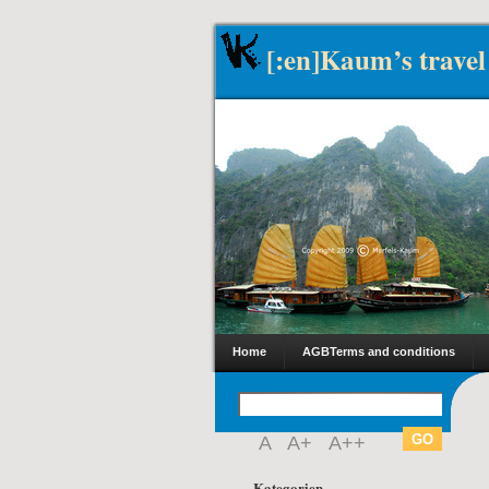
[:en]Kaum’s travel
Home
AGB
Terms and conditions
A
A+
A++
Kategorien