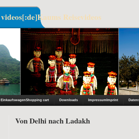
 videos[:de]Kaums Reisevideos
Einkaufswagen
Shopping cart
Downloads
Impressum
Imprint
Daten
Von Delhi nach Ladakh