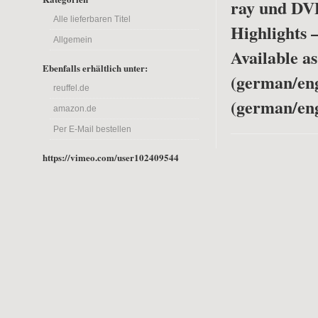
ray und DV
Alle lieferbaren Titel
Highlights 
Allgemein
Available a
Ebenfalls erhältlich unter:
(german/en
reuffel.de
(german/eng
amazon.de
Per E-Mail bestellen
https://vimeo.com/user102409544