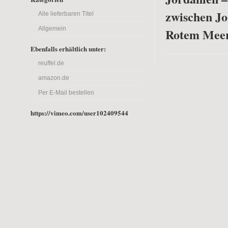
zwischen J
Alle lieferbaren Titel
Allgemein
Rotem Mee
Ebenfalls erhältlich unter:
reuffel.de
amazon.de
Per E-Mail bestellen
https://vimeo.com/user102409544