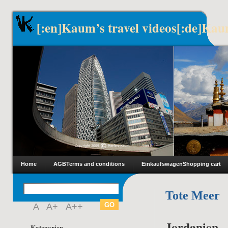
[:en]Kaum’s travel videos[:de]Kau
Home
AGB
Terms and conditions
Einkaufswagen
Shopping cart
Tote Meer
A
A+
A++
Jordanien –
Kategorien