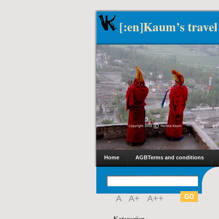
[:en]Kaum’s travel
Home
AGB
Terms and conditions
A
A+
A++
Kategorien