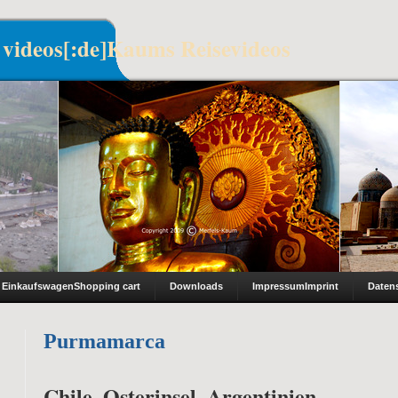
 videos[:de]Kaums Reisevideos
Einkaufswagen
Shopping cart
Downloads
Impressum
Imprint
Daten
Purmamarca
Chile, Osterinsel, Argentinien –