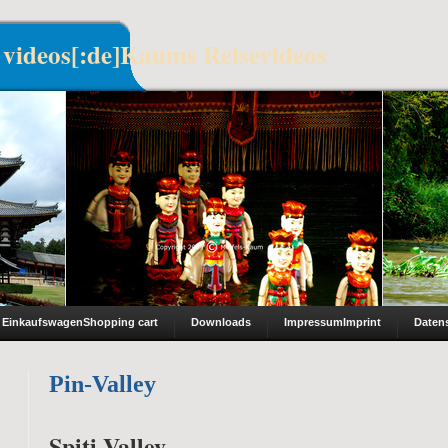
 videos[:de]Kaums Reisevideos
Einkaufswagen
Shopping cart
Downloads
Impressum
Imprint
Daten
Pin-Valley
Spiti Valley