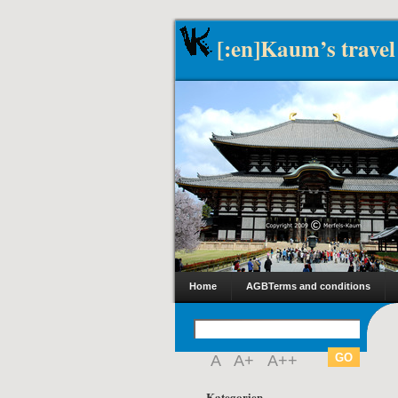
[:en]Kaum’s travel
Home
AGB
Terms and conditions
A
A+
A++
Kategorien