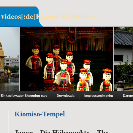
 videos[:de]Kaums Reisevideos
Einkaufswagen
Shopping cart
Downloads
Impressum
Imprint
Daten
Kiomiso-Tempel
Japan – Die Höhepunkte – The