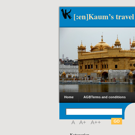
[:en]Kaum’s travel
Home
AGB
Terms and conditions
A
A+
A++
Kategorien