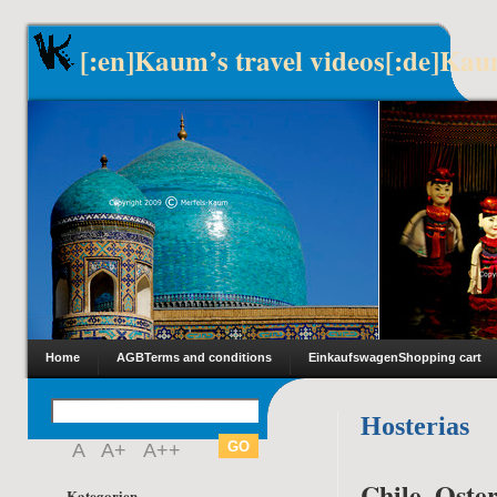
[:en]Kaum’s travel videos[:de]Kau
Home
AGB
Terms and conditions
Einkaufswagen
Shopping cart
Hosterias
A
A+
A++
Chile, Oster
Kategorien