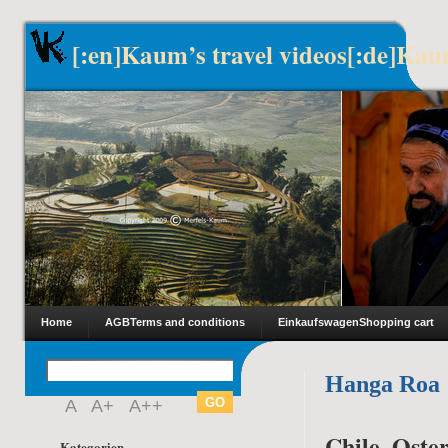
[:en]Kaum’s travel videos[:de]Kau
Home
AGB
Terms and conditions
Einkaufswagen
Shopping cart
Hanga Roa
A
A+
A++
Chile, Oster
Kategorien