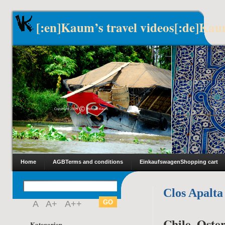
[:en]Kaum’s travel videos[:de]Kau
Home
AGB
Terms and conditions
Einkaufswagen
Shopping cart
Clos Apalta
A
A+
A++
Chile, Oster
Kategorien