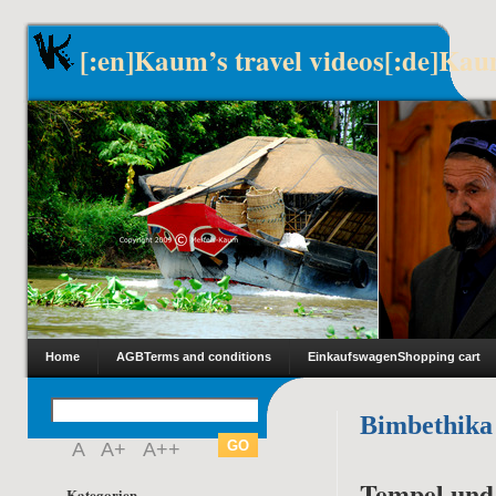
[:en]Kaum’s travel videos[:de]Kau
Home
AGB
Terms and conditions
Einkaufswagen
Shopping cart
Bimbethika
A
A+
A++
Tempel und
Kategorien