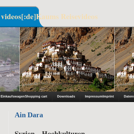
 videos[:de]Kaums Reisevideos
Einkaufswagen
Shopping cart
Downloads
Impressum
Imprint
Daten
Ain Dara
Syrien – Hochkulturen